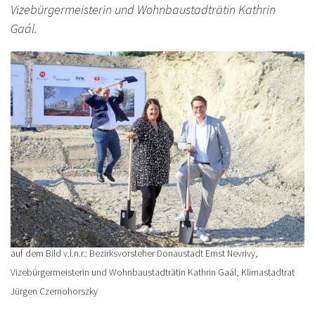
Vizebürgermeisterin und Wohnbaustadträtin Kathrin
Gaál.
auf dem Bild v.l.n.r.: Bezirksvorsteher Donaustadt Ernst Nevrivy,
Vizebürgermeisterin und Wohnbaustadträtin Kathrin Gaál, Klimastadtrat
Jürgen Czernohorszky